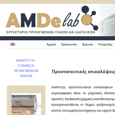
ΑΝΑΠΤΥΞΗ-
ΣΥΝΘΕΣΗ 
ΠΡΟΗΓΜΕΝΩΝ 
Προστατευτικές επικαλύψει
ΥΛΙΚΩΝ
Ανάπτυξη
προστατευτικών
επικαλύψεων
συμπεριφοράς
ή/και
τις
μηχανικές
ιδιότητ
προσιτές
διαδικασίες
(χημική
εναπόθεση
ατμ
ηλεκτροεναπόθεση,
εν
θερμώ
γαλβανισμός
κόστος λειτουργίας/συντήρησης και υψηλό δ