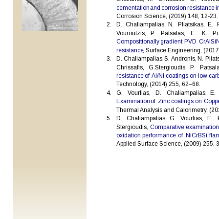
cementation
and
corrosion
resistance
i
Corrosion Science, (2019) 148, 12-23.
2
.
D.
Chaliampalias,
N.
Pliatsikas,
E.
Vouroutzis,
P.
Patsalas,
E.
K.
Po
Compositionally
gradient
PVD
CrAlSi
resistance
, Surface Engineering, (2017
3
.
D.
Chaliampalias,
S. 
Andronis,
N.
Pliat
Chrissafis,
G.Stergioudis,
P.
Patsala
resistance
of 
Al/Ni
coatings
on
low
car
Technology, (2014) 255, 62–68.
4
.
G.
Vourlias,
D.
Chaliampalias,
E.
Examination
of
Zinc
coatings
on
Copp
Thermal Analysis and Calorimetry, (20
5
.
D.
Chaliampalias,
G.
Vourlias,
E.
Stergioudis,
Comparative
examinatio
oxidation
performance
of
NiCrBSi
fla
Applied Surface Science, (2009) 255, 