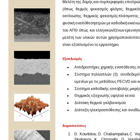
Μελέτη
της
δομής
και
συμπεριφοράς
επιστρώ
(όπως
θερμός
ψεκασμός
φλόγας,
θερμικό
εκτόνωσης,
θερμικός
ψεκασμός
πλάσματος,
φυσική
εναπόθεση
ατμών
με
καθοδική
εκκέν
του
ΑΠΘ
όπως
και
ελληνικών/ξένων
ερευνητ
μελέτη
των
υλικών
αυτών
χρησιμοποιούνται
είναι εξοπλισμένο το εργαστήριο.
Εξοπλισμός
•
Αντιδραστήρες χημικής εναπόθεσης α
•
Σύστημα
πολλαπλών
(3)
συνδεδεμέ
υμενίων με τις μεθόδους PECVD και κ
•
Σύστημα καθοδικής ιοντοβολής μικρής
•
Θερμικός εξαχνωτής υψηλού κενού 
•
Διάτακη θερμού γαλβανισμού
•
Διάταξη ηλεκτροαπόθεσης και ανοδί
Δημοσιεύσεις
1
.
D.
Kourtidou,
D.
Chaliampalias,
C.
Vog
Skolianos,
K.
Chrissafis,
G.
Vourlia